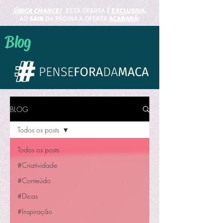
ÚNICA CHANCE!
ESTA OFERTA É
EXCLUSIVA
,
AO
SAIR
DA PÁGINA A OFERTA
ACABARÁ
!
Blog
BLOG
Todos os posts
Todos os posts
#Criatividade
#Conteúdo
#Dicas
#Inspiração